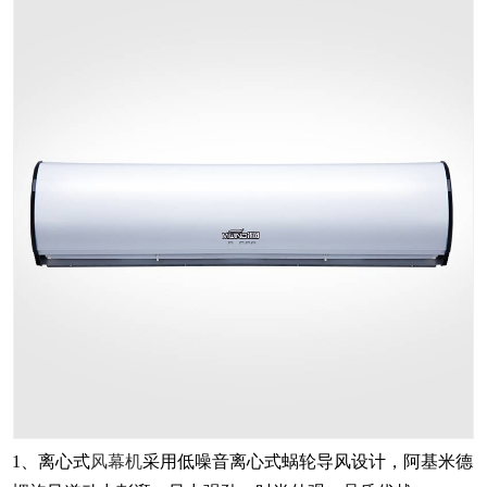
1、离心式
风幕机
采用低噪音离心式蜗轮导风设计，阿基米德