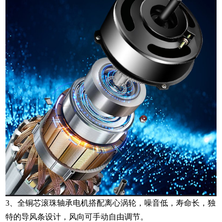
3、全铜芯滚珠轴承电机搭配离心涡轮，噪音低，寿命长，独
特的导风条设计，风向可手动自由调节。