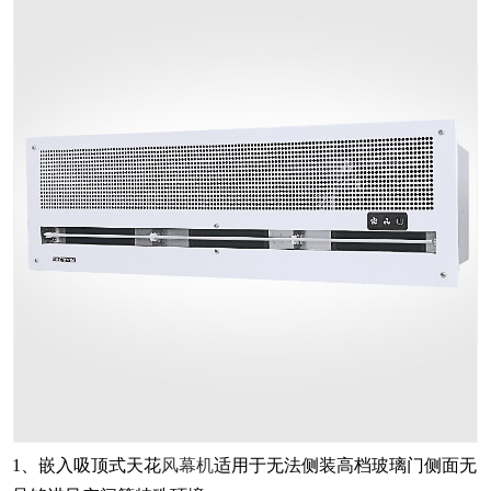
1、嵌入吸顶式天花
风幕机
适用于无法侧装高档玻璃门侧面无